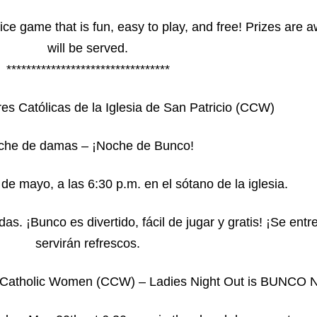
 dice game that is fun, easy to play, and free! Prizes ar
will be served.
*********************************
es Católicas de la Iglesia de San Patricio (CCW)
che de damas – ¡Noche de Bunco!
e mayo, a las 6:30 p.m. en el sótano de la iglesia.
as. ¡Bunco es divertido, fácil de jugar y gratis! ¡Se ent
servirán refrescos.
of Catholic Women (CCW) – Ladies Night Out is BUNCO N