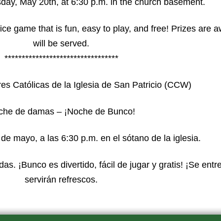
, May 20th, at 6:30 p.m. in the church basement.
 dice game that is fun, easy to play, and free! Prizes ar
will be served.
*********************************
es Católicas de la Iglesia de San Patricio (CCW)
che de damas – ¡Noche de Bunco!
e mayo, a las 6:30 p.m. en el sótano de la iglesia.
as. ¡Bunco es divertido, fácil de jugar y gratis! ¡Se ent
servirán refrescos.