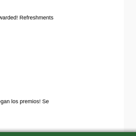
e awarded! Refreshments
regan los premios! Se