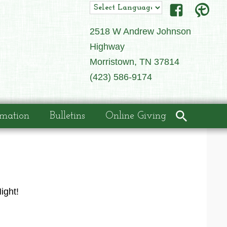
2518 W Andrew Johnson
Highway
Morristown, TN 37814
(423) 586-9174
rmation
Bulletins
Online Giving
ight!