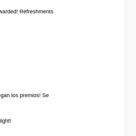
e awarded! Refreshments
regan los premios! Se
ight!