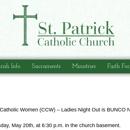
rish Info
Sacraments
Ministries
Faith Fo
of Catholic Women (CCW) – Ladies Night Out is BUNCO N
, May 20th, at 6:30 p.m. in the church basement.