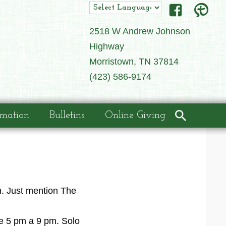
2518 W Andrew Johnson
Highway
Morristown, TN 37814
(423) 586-9174
rmation
Bulletins
Online Giving
m. Just mention The
e 5 pm a 9 pm. Solo