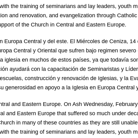
ith the training of seminarians and lay leaders, youth mi
tion and renovation, and evangelization through Catholi
upport of the Church in Central and Eastern Europe.
en Europa Central y del este. El Miércoles de Ceniza, 14
uropa Central y Oriental que sufren bajo regimen severo
la iglesia en muchos de estos países, ya que todavía s
ión ayudará con la capacitación de Seminaristas y Líder
escuelas, construcción y renovación de Iglesias, y la Ev
u generosidad en apoyo a la Iglesia en Europa Central y
entral and Eastern Europe. On Ash Wednesday, February 1
tral and Eastern Europe that suffered so much under dec
urch in many of these countries as they are still unable
ith the training of seminarians and lay leaders, youth mi