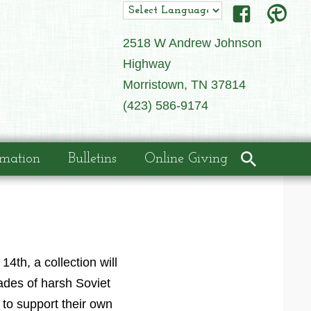
2518 W Andrew Johnson
Highway
Morristown, TN 37814
(423) 586-9174
rmation
Bulletins
Online Giving
4th, a collection will
ades of harsh Soviet
 to support their own