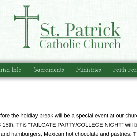
rish Info
Sacraments
Ministries
Faith Fo
fore the holdiay break will be a special event at our chur
C 15th. This “TAILGATE PARTY/COLLEGE NIGHT” will be
s and hamburgers, Mexican hot chocolate and pastries. 