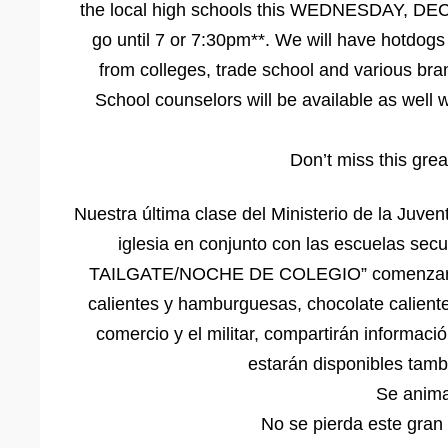
the local high schools this WEDNESDAY, DE
go until 7 or 7:30pm**. We will have hotdog
from colleges, trade school and various branc
School counselors will be available as well 
Don’t miss this grea
Nuestra última clase del Ministerio de la Juve
iglesia en conjunto con las escuelas 
TAILGATE/NOCHE DE COLEGIO” comenzará a l
calientes y hamburguesas, chocolate calient
comercio y el militar, compartirán informac
estarán disponibles tamb
Se anima 
No se pierda este gran 