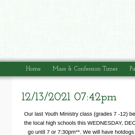
Home
Mass & Confession Times
Pa
12/13/2021 07:42pm
Our last Youth Ministry class (grades 7 -12) be
the local high schools this WEDNESDAY, DE
go until 7 or 7:30pm**. We will have hotdog