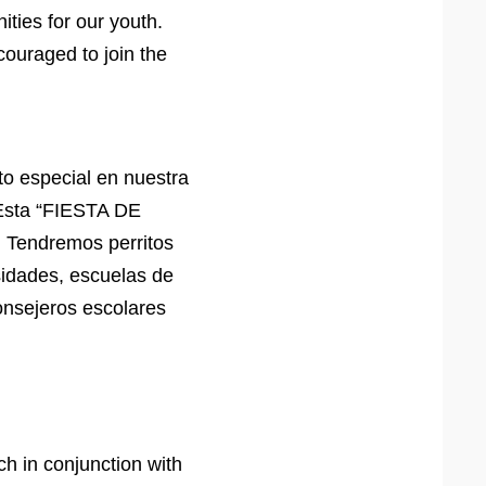
ities for our youth.
couraged to join the
to especial en nuestra
Esta “FIESTA DE
Tendremos perritos
sidades, escuelas de
onsejeros escolares
.
ch in conjunction with