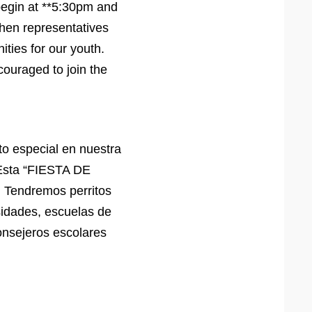
gin at **5:30pm and
Then representatives
ities for our youth.
couraged to join the
to especial en nuestra
Esta “FIESTA DE
Tendremos perritos
sidades, escuelas de
onsejeros escolares
.