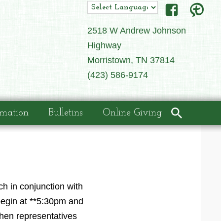
2518 W Andrew Johnson
Highway
Morristown, TN 37814
(423) 586-9174
rmation
Bulletins
Online Giving
ch in conjunction with
gin at **5:30pm and
Then representatives