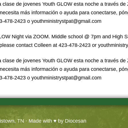
 la clase de jovenes Youth GLOW esta noche a través d
 necesita más información o ayuda para conectarse, pó
23-478-2423 o youthministrystpat@gmail.com
th GLOW Night via ZOOM. Middle school @ 7pm and High 
 please contact Colleen at 423-478-2423 or youthminist
 la clase de jovenes Youth GLOW esta noche a través d
 necesita más información o ayuda para conectarse, pó
23-478-2423 o youthministrystpat@gmail.com
ristown, TN
· Made with ♥ by
Diocesan