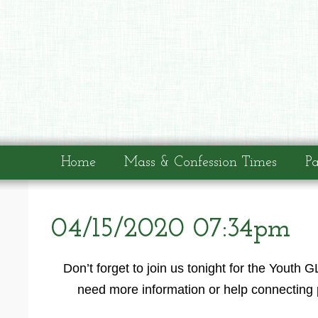
Home
Mass & Confession Times
Pa
04/15/2020 07:34pm
Don’t forget to join us tonight for the You
need more information or help connecting