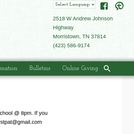
2518 W Andrew Johnson
Highway
Morristown, TN 37814
(423) 586-9174
rmation
Bulletins
Online Giving
School @ 8pm. If you
rystpat@gmail.com