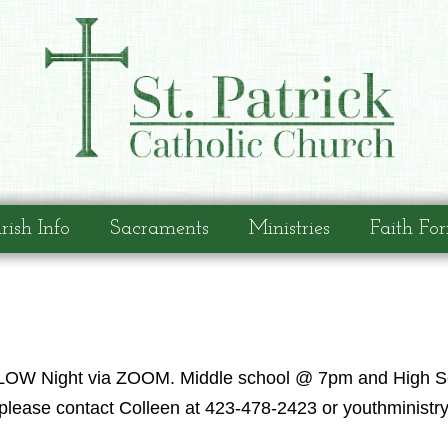
rish Info
Sacraments
Ministries
Faith Fo
th GLOW Night via ZOOM. Middle school @ 7pm and High 
 please contact Colleen at 423-478-2423 or youthminist